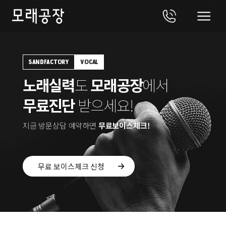
SANDFACTORY
VOCAL
노래실력
도
모래공장
에서
무료진단
받으세요!
지금 방문상담 예약하면
무료보이스체크!
무료 보이스체크 신청
이지우 학생
보컬 입시 과정
박슬기 선생님
상담을 갔을때부터 보이스체크라는 과정을 통해 저의 보컬 성
향을 판단하시고 맞는 선생님께 배정 해주셔서 좋은 선생님을