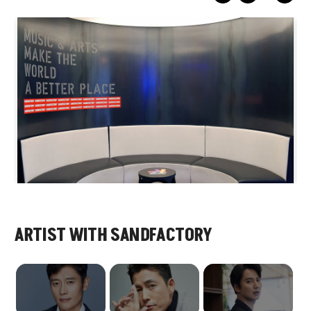
ARTIST WITH SANDFACTORY